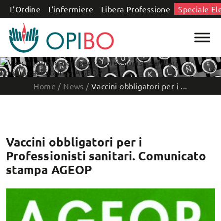
Salta al contenuto
L’Ordine
L’infermiere
Libera Professione
Speciale El
Home
/
News
/
Vaccini obbligatori per i ...
Vaccini obbligatori per i
Professionisti sanitari. Comunicato
stampa AGEOP