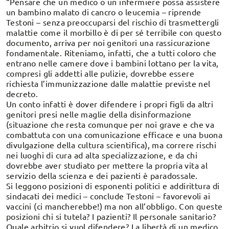
“Pensare che un medico o un infermiere possa assistere
un bambino malato di cancro o leucemia – riprende
Testoni – senza preoccuparsi del rischio di trasmettergli
malattie come il morbillo è di per sé terribile con questo
documento, arriva per noi genitori una rassicurazione
fondamentale. Riteniamo, infatti, che a tutti coloro che
entrano nelle camere dove i bambini lottano per la vita,
compresi gli addetti alle pulizie, dovrebbe essere
richiesta l’immunizzazione dalle malattie previste nel
decreto.
Un conto infatti è dover difendere i propri figli da altri
genitori presi nelle maglie della disinformazione
(situazione che resta comunque per noi grave e che va
combattuta con una comunicazione efficace e una buona
divulgazione della cultura scientifica), ma correre rischi
nei luoghi di cura ad alta specializzazione, e da chi
dovrebbe aver studiato per mettere la propria vita al
servizio della scienza e dei pazienti è paradossale.
Si leggono posizioni di esponenti politici e addirittura di
sindacati dei medici – conclude Testoni – favorevoli ai
vaccini (ci mancherebbe!) ma non all’obbligo. Con queste
posizioni chi si tutela? I pazienti? Il personale sanitario?
Quale arbitrio si vuol difendere? La libertà di un medico,