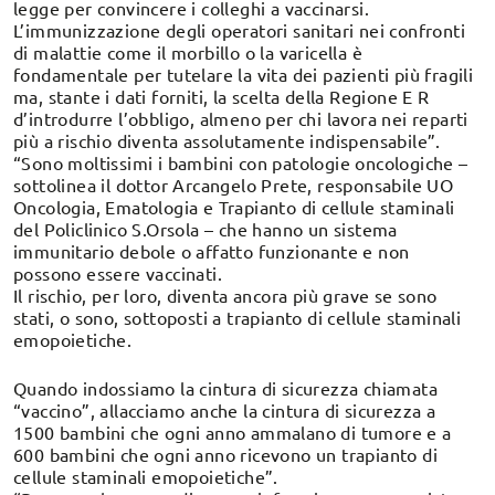
legge per convincere i colleghi a vaccinarsi.
L’immunizzazione degli operatori sanitari nei confronti
di malattie come il morbillo o la varicella è
fondamentale per tutelare la vita dei pazienti più fragili
ma, stante i dati forniti, la scelta della Regione E R
d’introdurre l’obbligo, almeno per chi lavora nei reparti
più a rischio diventa assolutamente indispensabile”.
“Sono moltissimi i bambini con patologie oncologiche –
sottolinea il dottor Arcangelo Prete, responsabile UO
Oncologia, Ematologia e Trapianto di cellule staminali
del Policlinico S.Orsola – che hanno un sistema
immunitario debole o affatto funzionante e non
possono essere vaccinati.
Il rischio, per loro, diventa ancora più grave se sono
stati, o sono, sottoposti a trapianto di cellule staminali
emopoietiche.
Quando indossiamo la cintura di sicurezza chiamata
“vaccino”, allacciamo anche la cintura di sicurezza a
1500 bambini che ogni anno ammalano di tumore e a
600 bambini che ogni anno ricevono un trapianto di
cellule staminali emopoietiche”.