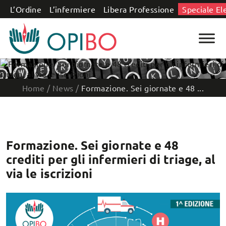
Salta al contenuto
L’Ordine
L’infermiere
Libera Professione
Speciale El
Home
/
News
/
Formazione. Sei giornate e 48 ...
Formazione. Sei giornate e 48
crediti per gli infermieri di triage, al
via le iscrizioni