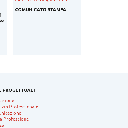
COMUNICATO STAMPA
Podcast Ordinedi
i
Bruno Cavaliere –
so
anno 2026
E PROGETTUALI
azione
izio Professionale
nicazione
ra Professione
ca