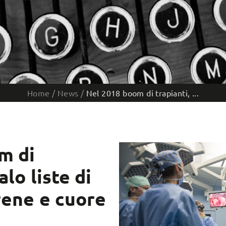
Home
/
News
/
Nel 2018 boom di trapianti, ...
m di
alo liste di
 rene e cuore