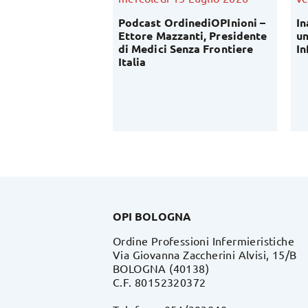
fessione
Podcast OrdinediOPInioni –
In
ica: al via
Ettore Mazzanti, Presidente
un
conoscitiva del
di Medici Senza Frontiere
In
lavoro di OPI
Italia
OPI BOLOGNA
Ordine Professioni Infermieristiche
Via Giovanna Zaccherini Alvisi, 15/B
BOLOGNA (40138)
C.F. 80152320372