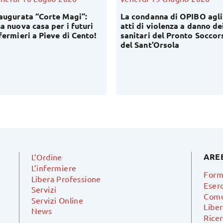
augurata “Corte Magi”:
La condanna di OPIBO agli
a nuova casa per i futuri
atti di violenza a danno de
fermieri a Pieve di Cento!
sanitari del Pronto Soccor
del Sant’Orsola
ARE
L’Ordine
L’infermiere
Form
Libera Professione
Eserc
Servizi
Comu
Servizi Online
Libe
News
Ricer