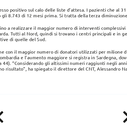
so positivo sul calo delle liste d’attesa. I pazienti che al 
 gli 8.743 di 12 mesi prima. Si tratta della terza diminuzion
orino a realizzare il maggior numero di interventi complessivi
a. Tutti al Nord, quindi si trovano i centri principali e in g
tive di quelle del Sud.
e con il maggior numero di donatori utilizzati per milione di 
bardia e l’aumento maggiore si registra in Sardegna, dove i 
 44). “Considerando gli altissimi numeri raggiunti negli anni
 risultato”, ha spiegato il direttore del CNT, Alessandro N