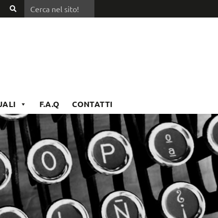
Cerca nel sito!
Cerca
nel
sito!
UALI
F.A.Q
CONTATTI