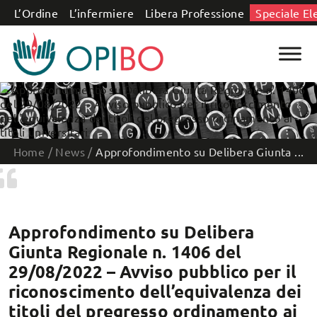
Salta al contenuto
L’Ordine
L’infermiere
Libera Professione
Speciale El
Home
/
News
/
Approfondimento su Delibera Giunta ...
Approfondimento su Delibera
Giunta Regionale n. 1406 del
29/08/2022 – Avviso pubblico per il
riconoscimento dell’equivalenza dei
titoli del pregresso ordinamento ai