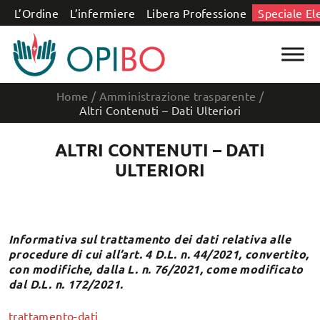
Salta al contenuto
L’Ordine
L’infermiere
Libera Professione
Speciale El
Home
/
Amministrazione trasparente
/
Altri Contenuti – Dati Ulteriori
ALTRI CONTENUTI – DATI
ULTERIORI
Informativa sul trattamento dei dati relativa alle
procedure di cui all’art. 4 D.L. n. 44/2021, convertito,
con modifiche, dalla L. n. 76/2021, come modificato
dal D.L. n. 172/2021.
trattamento-dati