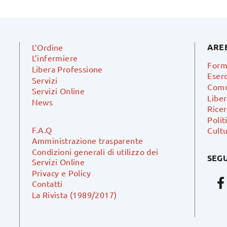
ARE
L’Ordine
L’infermiere
Form
Libera Professione
Eserc
Servizi
Comu
Servizi Online
Libe
News
Ricer
Polit
F.A.Q
Cultu
Amministrazione trasparente
Condizioni generali di utilizzo dei
SEGU
Servizi Online
Privacy e Policy
Contatti
La Rivista (1989/2017)