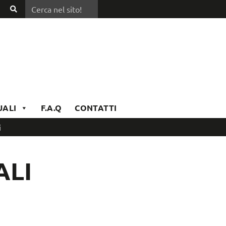
Cerca nel sito!
Cerca
nel
sito!
UALI
F.A.Q
CONTATTI
i
ALI