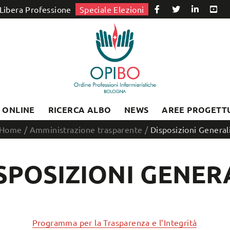
Libera Professione
Speciale Elezioni
I ONLINE
RICERCA ALBO
NEWS
AREE PROGETT
Home
/
Amministrazione trasparente
/
Disposizioni General
SPOSIZIONI GENER
Programma per la Trasparenza e l’Integrità