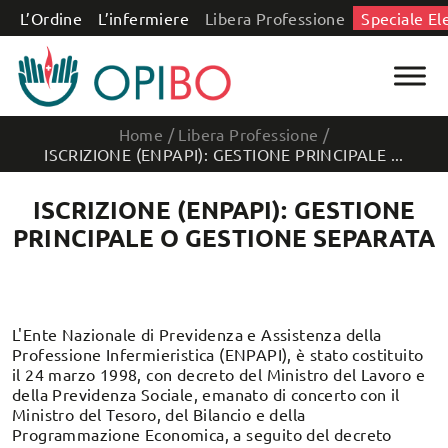
Salta al contenuto
L’Ordine
L’infermiere
Libera Professione
Speciale El
Home
/
Libera Professione
/
ISCRIZIONE (ENPAPI): GESTIONE PRINCIPALE ...
ISCRIZIONE (ENPAPI): GESTIONE
PRINCIPALE O GESTIONE SEPARATA
L'Ente Nazionale di Previdenza e Assistenza della
Professione Infermieristica (ENPAPI), è stato costituito
il 24 marzo 1998, con decreto del Ministro del Lavoro e
della Previdenza Sociale, emanato di concerto con il
Ministro del Tesoro, del Bilancio e della
Programmazione Economica, a seguito del decreto