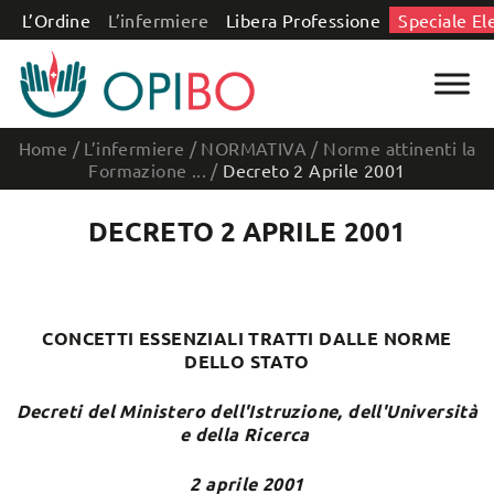
Salta al contenuto
L’Ordine
L’infermiere
Libera Professione
Speciale El
Home
/
L’infermiere
/
NORMATIVA
/
Norme attinenti la
Formazione ...
/
Decreto 2 Aprile 2001
DECRETO 2 APRILE 2001
CONCETTI ESSENZIALI TRATTI DALLE NORME
DELLO STATO
Decreti del Ministero dell'Istruzione, dell'Università
e della Ricerca
2 aprile 2001