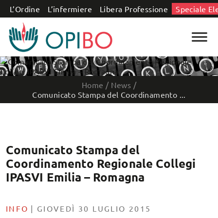
Salta al contenuto
L’Ordine
L’infermiere
Libera Professione
Speciale El
Home
/
News
/
Comunicato Stampa del Coordinamento ...
Comunicato Stampa del
Coordinamento Regionale Collegi
IPASVI Emilia – Romagna
INFO
|
GIOVEDÌ 30 LUGLIO 2015