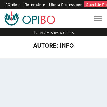
Salta al contenuto
L’Ordine
L’infermiere
Libera Professione
Speciale El
Home
/
Archivi per info
AUTORE: INFO