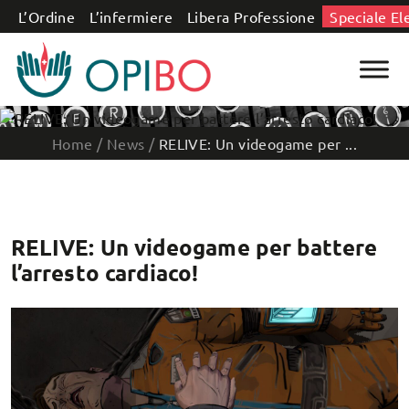
Salta al contenuto
L’Ordine
L’infermiere
Libera Professione
Speciale El
Home
/
News
/
RELIVE: Un videogame per ...
RELIVE: Un videogame per battere
l’arresto cardiaco!