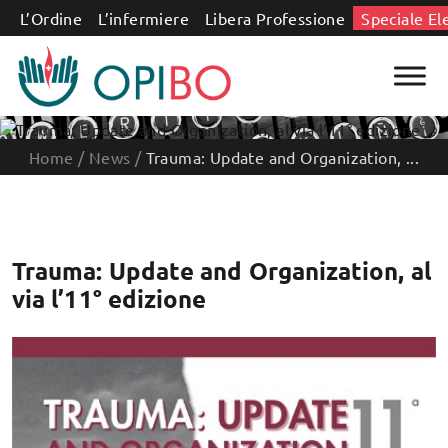
Salta al contenuto
L’Ordine
L’infermiere
Libera Professione
Speciale El
Home
/
News
/
Trauma: Update and Organization, ...
Trauma: Update and Organization, al
via l’11° edizione