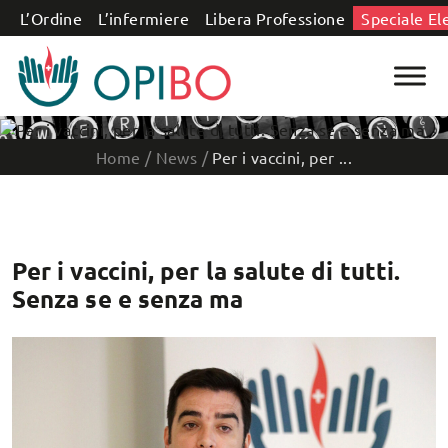
Salta al contenuto
L’Ordine
L’infermiere
Libera Professione
Speciale El
Home
/
News
/
Per i vaccini, per ...
Per i vaccini, per la salute di tutti.
Senza se e senza ma