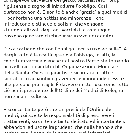
figli senza bisogno di introdurre l’obbligo. Così
purtroppo non è. E non lo è anche ‘grazie’ a quei medici
– per fortuna una nettissima minoranza – che
introducono distinguo e sofismi che vengono
strumentalizzati dagli antivaccinisti e comunque
possono generare dubbi e insicurezze nei genitori.
Pizza sostiene che con l’obbligo “non si risolve nulla”. A
dargli torto è la realtà: grazie all’obbligo, infatti, la
copertura vaccinale anche nel nostro Paese sta tornando
ai livelli raccomandati dall’Organizzazione Mondiale
della Sanità. Questo garantisce sicurezza a tutti e
soprattutto ai bambini gravemente immunodepressi e
alle persone più fragili. È davvero misterioso come tutto
ciò per il presidente dell’Ordine dei Medici di Bologna
non sia un risultato.
È sconcertante però che chi presiede l’Ordine dei
medici, cui spetta la responsabilità di prescrivere i
trattamenti, su un tema tanto delicato ed importante si
abbandoni ad uscite imprudenti che nulla hanno a che
vedere con il bene delle persone. Noi infermieri,