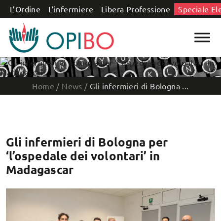
Salta al contenuto
L’Ordine
L’infermiere
Libera Professione
Speciale El
Home
/
News
/
Gli infermieri di Bologna ...
Gli infermieri di Bologna per
‘l’ospedale dei volontari’ in
Madagascar