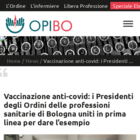
Salta al contenuto
L’Ordine
L’infermiere
Libera Professione
Speciale El
Home
/
News
/
Vaccinazione anti-covid: i Presidenti ...
Vaccinazione anti-covid: i Presidenti
degli Ordini delle professioni
sanitarie di Bologna uniti in prima
linea per dare l’esempio