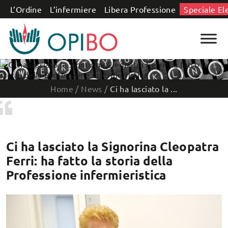
Salta al contenuto
L’Ordine
L’infermiere
Libera Professione
Speciale El
Home
/
News
/
Ci ha lasciato la ...
Ci ha lasciato la Signorina Cleopatra
Ferri: ha fatto la storia della
Professione infermieristica