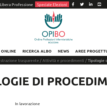
Libera Professione
Speciale Elezioni
I ONLINE
RICERCA ALBO
NEWS
AREE PROGETT
strazione trasparente
/
Attività e procedimenti
/
Tipologie 
LOGIE DI PROCEDI
In lavorazione