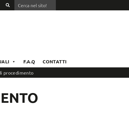
Cerca nel sito!
Cerca
nel
sito!
UALI
F.A.Q
CONTATTI
di procedimento
MENTO