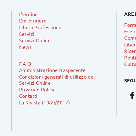
ARE
L’Ordine
L’infermiere
Form
Libera Professione
Eserc
Servizi
Comu
Servizi Online
Libe
News
Ricer
Polit
F.A.Q
Cultu
Amministrazione trasparente
Condizioni generali di utilizzo dei
SEGU
Servizi Online
Privacy e Policy
Contatti
La Rivista (1989/2017)