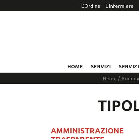
Salta al contenuto
L’Ordine
L’infermiere
HOME
SERVIZI
SERVIZ
Home
/
Ammini
TIPO
AMMINISTRAZIONE