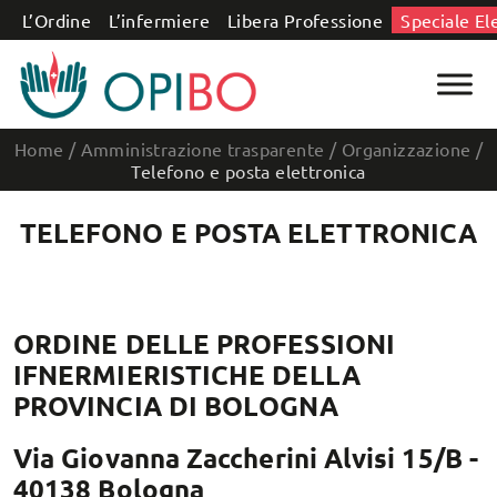
Salta al contenuto
L’Ordine
L’infermiere
Libera Professione
Speciale El
Home
/
Amministrazione trasparente
/
Organizzazione
/
Telefono e posta elettronica
TELEFONO E POSTA ELETTRONICA
ORDINE DELLE PROFESSIONI
IFNERMIERISTICHE DELLA
PROVINCIA DI BOLOGNA
Via Giovanna Zaccherini Alvisi 15/B -
40138 Bologna