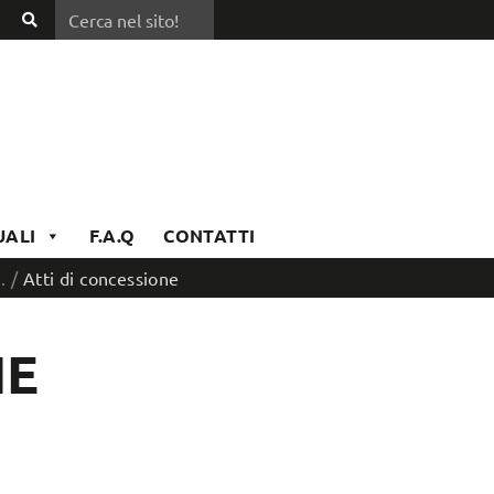
Cerca nel sito!
Cerca
nel
sito!
UALI
F.A.Q
CONTATTI
.
/
Atti di concessione
NE