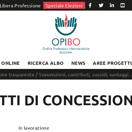
Libera Professione
Speciale Elezioni
I ONLINE
RICERCA ALBO
NEWS
AREE PROGETT
one trasparente
/
Sovvenzioni, contributi, sussidi, vantaggi ..
TTI DI CONCESSIO
In lavorazione