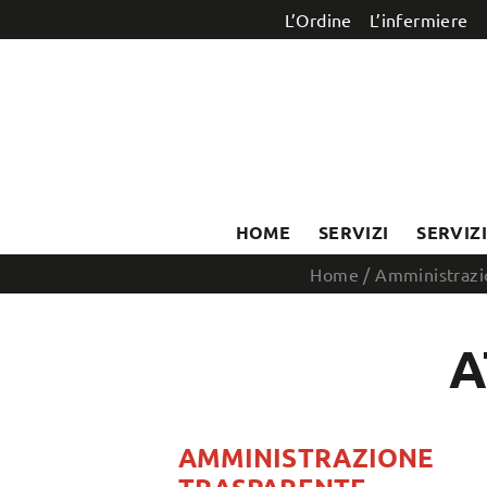
Salta al contenuto
L’Ordine
L’infermiere
HOME
SERVIZI
SERVIZ
Home
/
Amministrazi
A
AMMINISTRAZIONE