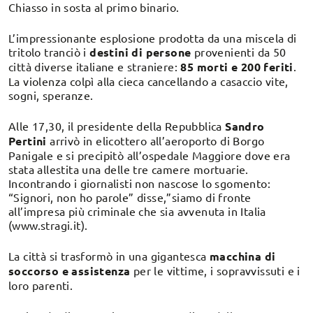
Chiasso in sosta al primo binario.
L’impressionante esplosione prodotta da una miscela di
tritolo tranciò i
destini di persone
provenienti da 50
città diverse italiane e straniere:
85 morti e 200 feriti
.
La violenza colpì alla cieca cancellando a casaccio vite,
sogni, speranze.
Alle 17,30, il presidente della Repubblica
Sandro
Pertini
arrivò in elicottero all’aeroporto di Borgo
Panigale e si precipitò all’ospedale Maggiore dove era
stata allestita una delle tre camere mortuarie.
Incontrando i giornalisti non nascose lo sgomento:
“Signori, non ho parole” disse,”siamo di fronte
all’impresa più criminale che sia avvenuta in Italia
(www.stragi.it).
La città si trasformò in una gigantesca
macchina di
soccorso e assistenza
per le vittime, i sopravvissuti e i
loro parenti.