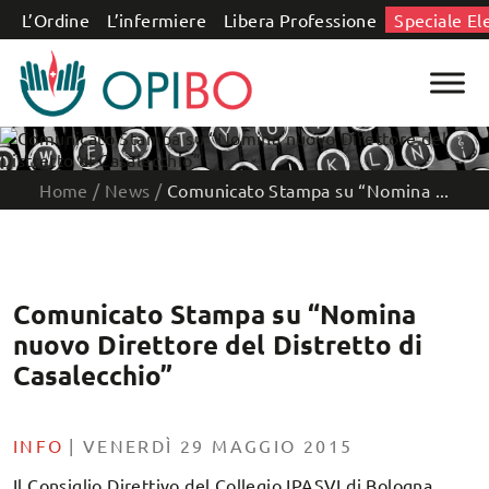
Salta al contenuto
L’Ordine
L’infermiere
Libera Professione
Speciale El
Home
/
News
/
Comunicato Stampa su “Nomina ...
Comunicato Stampa su “Nomina
nuovo Direttore del Distretto di
Casalecchio”
INFO
|
VENERDÌ 29 MAGGIO 2015
Il Consiglio Direttivo del Collegio IPASVI di Bologna