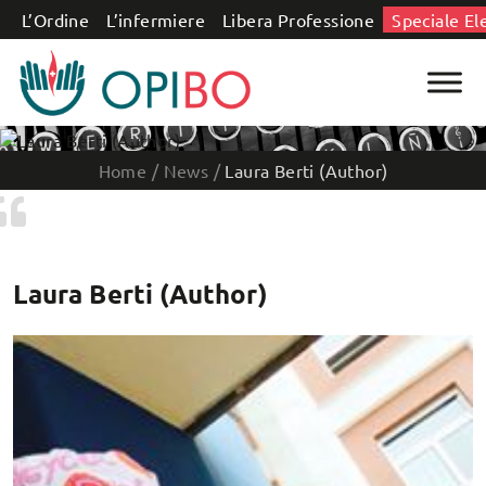
Salta al contenuto
L’Ordine
L’infermiere
Libera Professione
Speciale El
Home
/
News
/
Laura Berti (Author)
Laura Berti (Author)