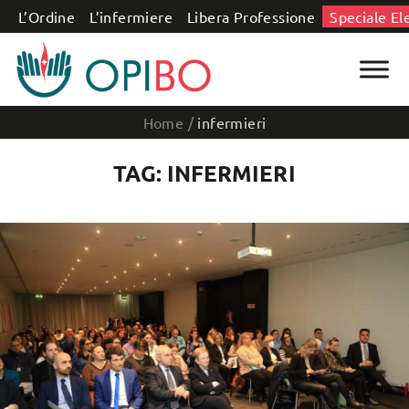
Salta al contenuto
L’Ordine
L’infermiere
Libera Professione
Speciale El
Home
/
infermieri
TAG: INFERMIERI