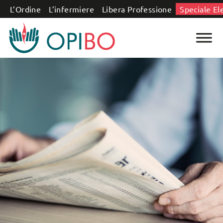
Salta al contenuto
L’Ordine
L’infermiere
Libera Professione
Speciale El