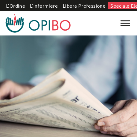
Salta al contenuto
L’Ordine
L’infermiere
Libera Professione
Speciale El